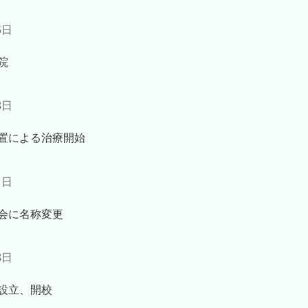
5日
院
8日
置による治療開始
1日
会に名称変更
8日
設立、開校