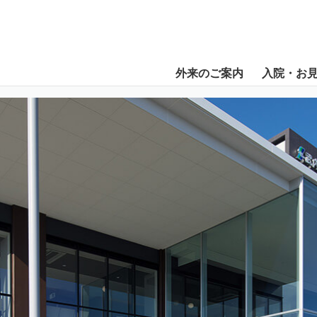
外来のご案内
入院・お
・沿革
院費用について
腎臓内科・透析
再診される方
病院フロアマップ
お見舞いされる方
循環器内科
外来診療担当医表と休診案内
院内でのお願い
消化器内科
病棟紹介
血
診
外科
整形外科
泌尿器科
放射線科
放射線部
検査部
栄養部
臨床工学部
入退院医療連携センター