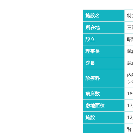
施設名
特
所在地
三
設立
昭
理事長
武
院長
武
内
診療科
ン
病床数
1
敷地面積
17
施設
1
腎