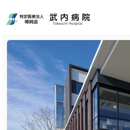
外来のご案内
入院・お見舞い
当院について
診療科・部門紹介
初めて受診される方
入院される方
ご挨拶
総合内科／健診
病院概要
入
脳神経内科・外科
看護部
薬剤部
リハビリテーション室