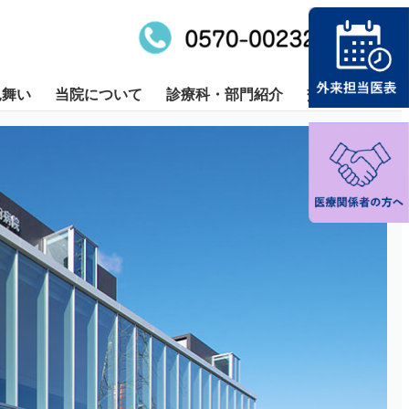
お問合せ
見舞い
当院について
診療科・部門紹介
交通アクセス
液内科
療科一覧
部門紹介
糖尿病内科
病院指標公開
健診される方
リハビリテーション科
外来化学療法室