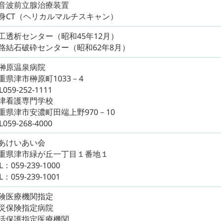
音波前立腺治療装置
身CT（ヘリカルマルチスキャン）
工透析センター（昭和45年12月）
路結石破砕センター（昭和62年8月）
榊原温泉病院
重県津市榊原町1033－4
L059-252-1111
津看護専門学校
重県津市安濃町田端上野970－10
L059-268-4000
あけいあい会
重県津市緑が丘一丁目１番地１
L：059-239-1000
L：059-239-1001
険医療機関指定
災保険指定病院
活保護指定医療機関