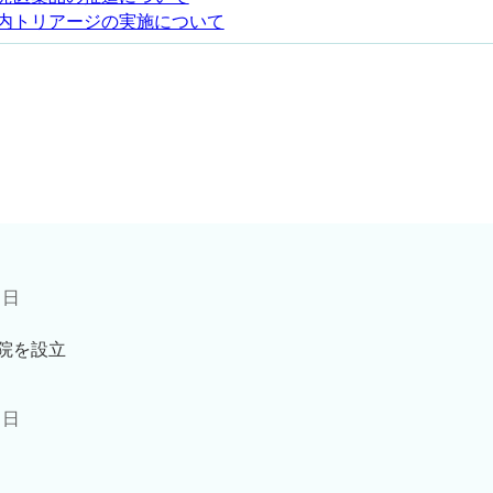
内トリアージの実施について
1日
院を設立
1日