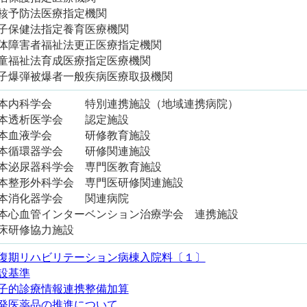
核予防法医療指定機関
子保健法指定養育医療機関
体障害者福祉法更正医療指定機関
童福祉法育成医療指定医療機関
子爆弾被爆者一般疾病医療取扱機関
本内科学会 特別連携施設（地域連携病院）
本透析医学会 認定施設
本血液学会 研修教育施設
本循環器学会 研修関連施設
本泌尿器科学会 専門医教育施設
本整形外科学会 専門医研修関連施設
本消化器学会 関連病院
本心血管インターベンション治療学会 連携施設
床研修協力施設
復期リハビリテーション病棟入院料〔１〕
設基準
子的診療情報連携整備加算
発医薬品の推進について