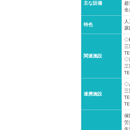
主な設備
超
全
人
特色
尿
◇
三
TE
関連施設
◇
三
TE
◇
三
連携施設
TE
TE
保
労
生