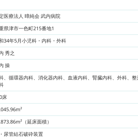
定医療法人 暲純会 武内病院
重県津市一色町215番地1
和34年5月小児科・内科・外科
内 秀之
内 操
科、循環器内科、消化器内科、血液内科、腎臓内科、外科、整
科
80床
,045.96m²
2,873.86m²（延床面積）
・尿管結石破砕装置