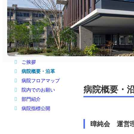
当院について
ご挨拶
病院概要・沿革
病院フロアマップ
病院概要・
院内でのお願い
部門紹介
病院指標公開
暲純会 運営