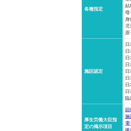
結
各種指定
母
身
児
原
日
日
日
日
施設認定
日
日
日
日
臨
回
施
厚生労働大臣指
電
定の掲示項目
後