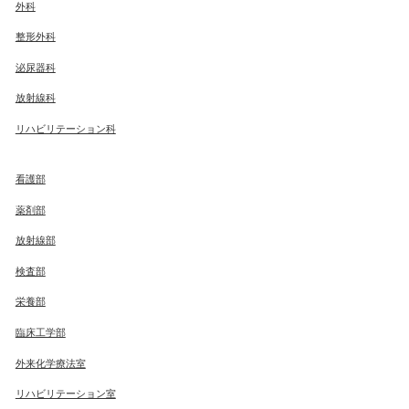
外科
整形外科
泌尿器科
放射線科
リハビリテーション科
看護部
薬剤部
放射線部
検査部
栄養部
臨床工学部
外来化学療法室
リハビリテーション室