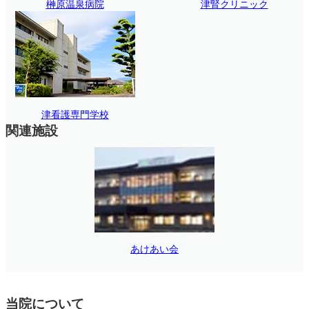
榊原温泉病院
津腎クリニック
津看護専門学校
関連施設
あけあい会
当院について