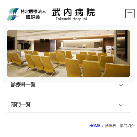
診療科・部門紹介
診療科一覧
総合内科／健診
部門一覧
腎臓内科・透析
看護部
HOME
診療科・部門紹介
循環器内科
薬剤部