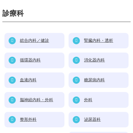
消化器内科
放射線部
診療科
血液内科
検査部
糖尿病内科
栄養部
総合内科／健診
腎臓内科・透析
脳神経内科・外科
臨床工学部
循環器内科
消化器内科
外科
外来化学療法室
整形外科
リハビリテーション室
血液内科
糖尿病内科
泌尿器科
入退院医療連携センター
脳神経内科・外科
外科
放射線科
リハビリテーション科
整形外科
泌尿器科