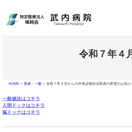
内
容
を
ス
キ
外来のご案内
入院・お見舞い
当院について
診療科・部門紹介
ッ
プ
初めて受診される方
入院される方
ご挨拶
総合内科／健診
病院概要
入
令和７年４
脳神経内科・外科
看護部
薬剤部
リハビリテーション室
HOME
患者・一般
令和７年４月からの外来診療担当医表の変更のお知ら
一般健診はコチラ
人間ドックはコチラ
脳ドックはコチラ