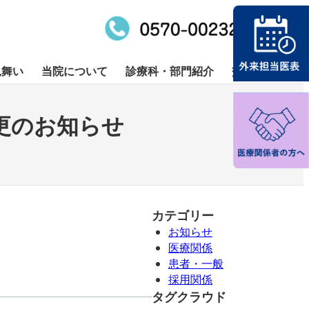
お問合せ
見舞い
当院について
診療科・部門紹介
交通アクセス
液内科
療科一覧
部門紹介
糖尿病内科
病院指標公開
健診される方
更のお知らせ
リハビリテーション科
外来化学療法室
カテゴリー
お知らせ
医療関係
患者・一般
採用関係
タグクラウド