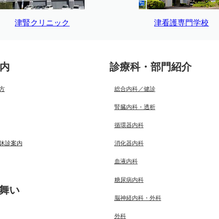
津腎クリニック
津看護専門学校
内
診療科・部門紹介
方
総合内科／健診
腎臓内科・透析
循環器内科
休診案内
消化器内科
血液内科
糖尿病内科
舞い
脳神経内科・外科
外科