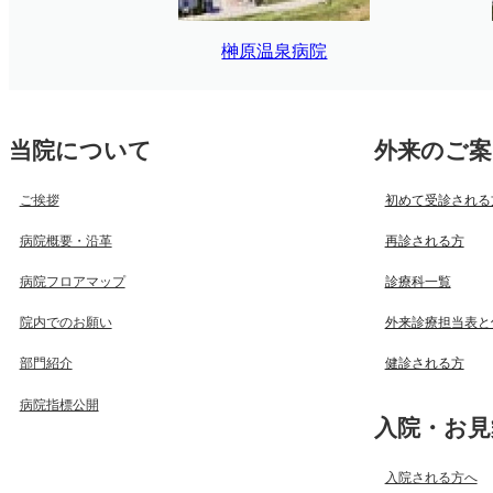
榊原温泉病院
当院について
外来のご案
ご挨拶
初めて受診される
病院概要・沿革
再診される方
病院フロアマップ
診療科一覧
院内でのお願い
外来診療担当表と
部門紹介
健診される方
病院指標公開
入院・お見
入院される方へ