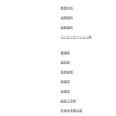
整形外科
泌尿器科
放射線科
リハビリテーション科
看護部
薬剤部
放射線部
検査部
栄養部
臨床工学部
外来化学療法室