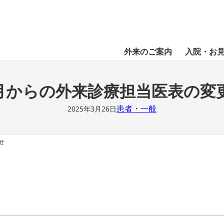
外来のご案内
入院・お
・沿革
院費用について
腎臓内科・透析
再診される方
病院フロアマップ
お見舞いされる方
循環器内科
外来診療担当医表と休診案内
院内でのお願い
消化器内科
病棟紹介
血
診
月からの外来診療担当医表の変
外科
整形外科
泌尿器科
放射線科
放射線部
検査部
栄養部
臨床工学部
患者・一般
2025年3月26日
入退院医療連携センター
せ