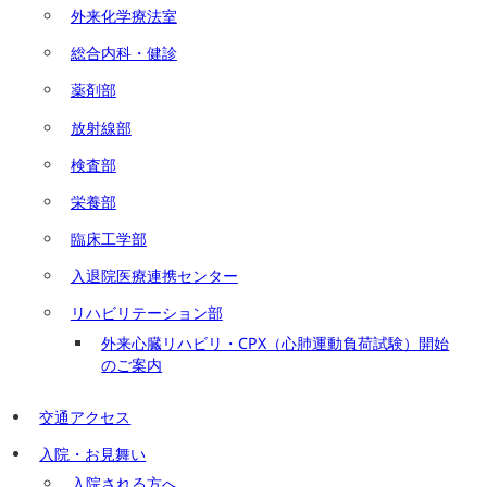
外来化学療法室
総合内科・健診
薬剤部
放射線部
検査部
栄養部
臨床工学部
入退院医療連携センター
リハビリテーション部
外来心臓リハビリ・CPX（心肺運動負荷試験）開始
のご案内
交通アクセス
入院・お見舞い
入院される方へ