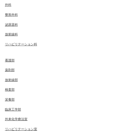
外科
整形外科
泌尿器科
放射線科
リハビリテーション科
看護部
薬剤部
放射線部
検査部
栄養部
臨床工学部
外来化学療法室
リハビリテーション室